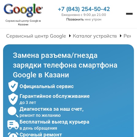
+7 (843) 254-50-42
Ежедневно с 9:00 до 21:00
Позвонить
мне утром
Сервисный центр Google
в
Казани
Сервисный центр Google
Каталог устройств
Ремо
Замена разъема/гнезда
зарядки телефона смартфона
Google в Казани
Официальный сервис
Гарантийное обслуживание
до 3 лет
Диагностика за наш счет,
ремонт по желанию
Бесплатный выезд курьера
в день обращения
Срочный ремонт