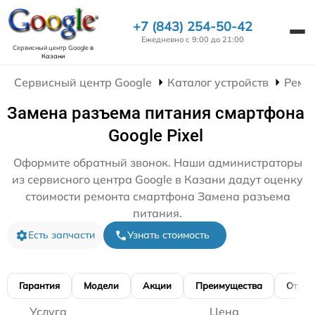
+7 (843) 254-50-42
Ежедневно с 9:00 до 21:00
Сервисный центр Google
в
Казани
Сервисный центр Google
Каталог устройств
Ремо
Замена разъема питания смартфона
Google Pixel
Оформите обратный звонок. Наши администраторы
из сервисного центра Google в Казани дадут оценку
стоимости ремонта смартфона Замена разъема
питания.
Есть запчасти
Узнать стоимость
Гарантия
Модели
Акции
Преимущества
Отзы
Услуга
Цена