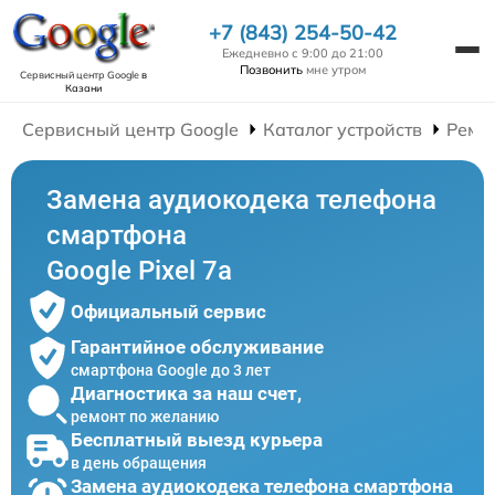
+7 (843) 254-50-42
Ежедневно с 9:00 до 21:00
Позвонить
мне утром
Сервисный центр Google
в
Казани
Сервисный центр Google
Каталог устройств
Ремо
Замена аудиокодека телефона
смартфона
Google Pixel 7a
Официальный сервис
Гарантийное обслуживание
смартфона Google до 3 лет
Диагностика за наш счет,
ремонт по желанию
Бесплатный выезд курьера
в день обращения
Замена аудиокодека телефона смартфона