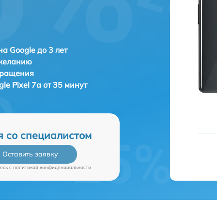
а Google до 3 лет
 желанию
бращения
le Pixel 7a от 35 минут
я со специалистом
Оставить заявку
есь c
политикой конфиденциальности