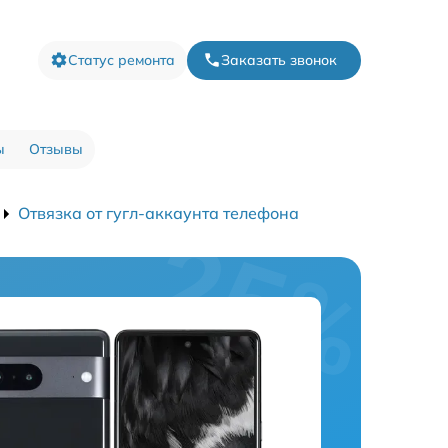
Статус ремонта
Заказать звонок
ы
Отзывы
Отвязка от гугл-аккаунта телефона