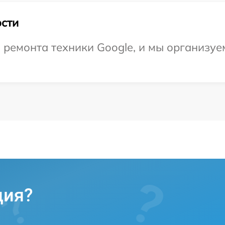
сти
емонта техники Google, и мы организуем
ция?