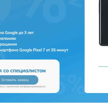
а Google до 3 лет
 желанию
бращения
 смартфона
Google Pixel 7 от 35 минут
я со специалистом
Оставить заявку
есь c
политикой конфиденциальности