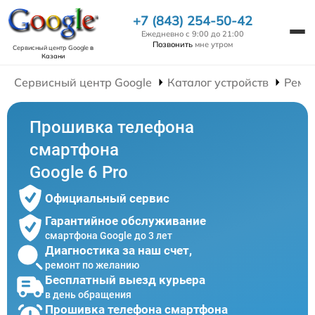
+7 (843) 254-50-42
Ежедневно с 9:00 до 21:00
Позвонить
мне утром
Сервисный центр Google
в
Казани
Сервисный центр Google
Каталог устройств
Ремо
Прошивка телефона
смартфона
Google 6 Pro
Официальный сервис
Гарантийное обслуживание
смартфона Google до 3 лет
Диагностика за наш счет,
ремонт по желанию
Бесплатный выезд курьера
в день обращения
Прошивка телефона смартфона